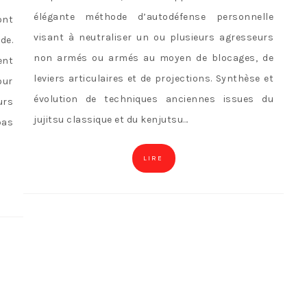
élégante méthode d’autodéfense personnelle
ont
visant à neutraliser un ou plusieurs agresseurs
de.
non armés ou armés au moyen de blocages, de
ent
leviers articulaires et de projections. Synthèse et
our
évolution de techniques anciennes issues du
urs
jujitsu classique et du kenjutsu…
pas
LIRE