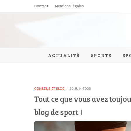
Skip
Contact
Mentions légales
to
content
Aiki Autr
ACTUALITÉ
SPORTS
SP
/
CONSEILS ET BLOG
20 JUIN 2023
Tout ce que vous avez toujou
blog de sport !